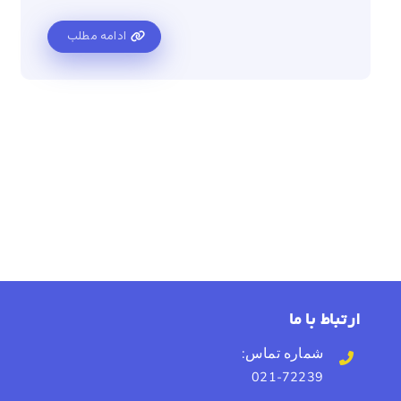
ادامه مطلب
ارتباط با ما
شماره تماس:
021-72239